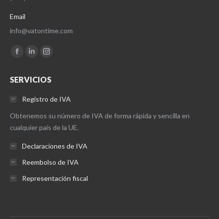
Email
info@vatontime.com
Encuéntranos en:
Facebook
Linkedin
Instagram
page
page
page
SERVICIOS
opens
opens
opens
in
in
in
Registro de IVA
new
new
new
Obtenemos su número de IVA de forma rápida y sencilla en
window
window
window
cualquier país de la UE.
Declaraciones de IVA
Reembolso de IVA
Representación fiscal