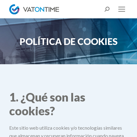
Buscar:
POLÍTICA DE COOKIES
Estás aquí:
1. ¿Qué son las
cookies?
Este sitio web utiliza cookies y/o tecnologías similares
que almacenan y recuperan información cuando navega.