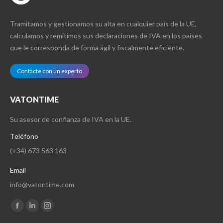
Tramitamos y gestionamos su alta en cualquier país de la UE,
calculamos y remitimos sus declaraciones de IVA en los países
que le corresponda de forma ágil y fiscalmente eficiente.
Contacte con un experto
VATONTIME
Su asesor de confianza de IVA en la UE.
Teléfono
(+34) 673 563 163
Email
info@vatontime.com
Encuéntranos en:
Facebook
Linkedin
Instagram