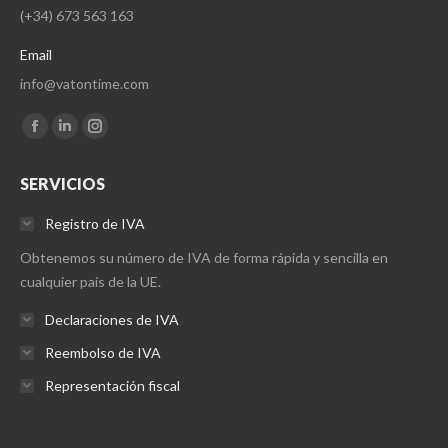
(+34) 673 563 163
Email
info@vatontime.com
Encuéntranos en:
Facebook
Linkedin
Instagram
page
page
page
SERVICIOS
opens
opens
opens
in
in
in
Registro de IVA
new
new
new
Obtenemos su número de IVA de forma rápida y sencilla en
window
window
window
cualquier país de la UE.
Declaraciones de IVA
Reembolso de IVA
Representación fiscal